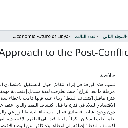
المجلد الثاني
العدد الثالث
A Home-Grown Approach to the Post-Conflict Economic Future of Libya
proach to the Post-Conflic
خلاصة
تسهم هذه الورقة في إثراء النقاش حول المستقبل الاقتصادي الم
مرحلة ما بعد النزاع ٬ حبث تطرقت لعدة مسائل إقتصادية م
فترة ماقبل اكتشاف النفط ٬ وبناء عليه فإنها قامت با
الاقتصادي للبلاد في فترة ما قبل اكتشاف النفط والذي اعتمد ع
دون وجود نشاط اقتصادي فعال ٬ باستثناء النشاط
عليه أغلب السكان ٬ كما أنها تطرقت إلى الطفرة الاقتصاد
اكتشاف النفط ٬ إضافة إلى اعطاء نبذة كافية عن الوضع ا