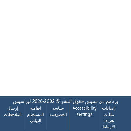
برنامج دي سبيس
حقوق النشر © 2002-2026
ليراسيس
إعدادات
Accessibility
سياسة
اتفاقية
إرسال
ملفات
settings
الخصوصية
المستخدم
الملاحظات
تعريف
النهائي
الارتباط