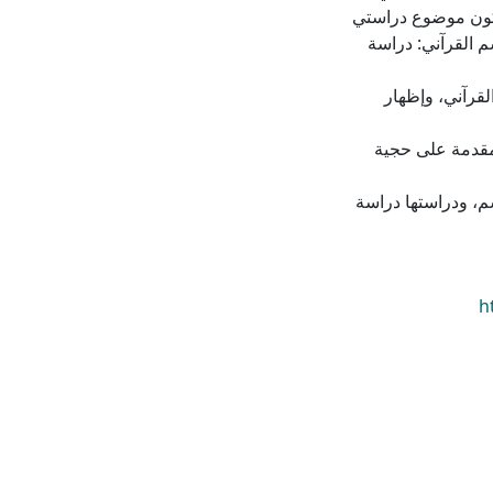
ليكون موضوع دراستي
م القرآني: دراسة
لقرآني، وإظهار
 مقدمة على حجية
سم، ودراستها دراسة
h