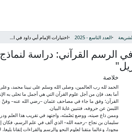
الشريعة
العدد التاسع - 2025
اختيارات الإمام أبي داود في الرسم القرآني: دراسة لنماذج مختارة من كتابه مختصر التبيين لهجاء التنزيل"
 في الرسم القرآني: دراسة لنماذج
زيل"
خلاصة
أما بعد، فإن من أجل علوم القرآن التي هي أجمل ما تحلى به الإ
القرآن؛ وفق ما جاء في مصاحف عثمان –رضي الله عنه– وفنَّ ض
وممن ذاع صيته، ووضع بَصْمتَه، واجتهد في تقريب هذا العلم ودراس
سليمان بن نجاح –رحمه الله– الذي ألف في علم الرسم، فكان إم
مجودا، وعالما متقنا لعلوم النحو والرسم والقراءات إتقانا بليغا، 