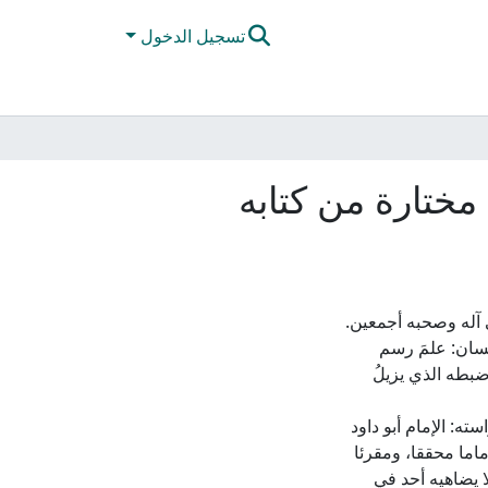
تسجيل الدخول
 مختارة من كتابه
نسان: علمَ رسم
بطه الذي يزيلُ
ته: الإمام أبو داود
اما محققا، ومقرئا
لا يضاهيه أحد في