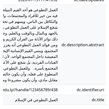
العمل التطوعي هو أحد القيم النبيلة الت
فيه من خير للأفراد والمجتمعات، ولأن
والتكافل بين الناس، ويسهم في تحقيق
شجَع الإسلام على العمل التطوعي بم
بالجهد وبالمال وبالوقت وبالعلم، وج
ذلك تواتر الأدلة من القرآن الكريم وا
dc.description.abstract
ومن فوائد العمل التطوعي أنه يعزز الم
المجتمع، وينمي القيم الإنسانية الإيج
المعيشة داخل المجتمع الواحد، لأن ال
العبادات الفردية، بل شجَع على الأعما
المجتمع بأسره. وللعمل التطوعي ضوابط
المتطوع على فعله، وأن يكون خالصا ل
مقابل مادي، وأن يكون مشروعا ومقدور
b.edu.ly//handle/123456789/438
dc.identifier.uri
dc.title
العمل التطوعي في الإسلام