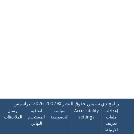
برنامج دي سبيس
حقوق النشر © 2002-2026
ليراسيس
إعدادات
Accessibility
سياسة
اتفاقية
إرسال
ملفات
settings
الخصوصية
المستخدم
الملاحظات
تعريف
النهائي
الارتباط