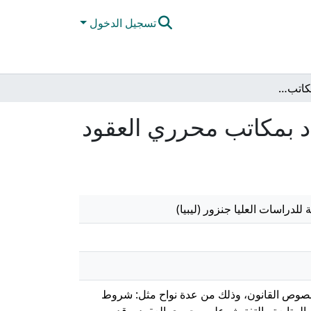
تسجيل الدخول
انتشار ظاهرة الفساد بمكاتب محرري العقود
د بمكاتب محرري العقود
للدراسات العليا جنزور (ليبيا)
ة نصوص القانون، وذلك من عدة نواح مثل: شروط
والمتابعة والتفتيش على محرري العقود. وقد