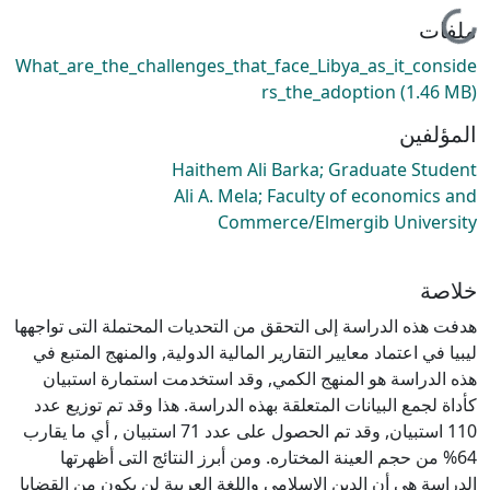
جاري التحميل...
ملفات
What_are_the_challenges_that_face_Libya_as_it_conside
rs_the_adoption
(1.46 MB)
المؤلفين
Haithem Ali Barka; Graduate Student
Ali A. Mela; Faculty of economics and
Commerce/Elmergib University
خلاصة
هدفت هذه الدراسة إلى التحقق من التحديات المحتملة التى تواجهها
ليبيا في اعتماد معايير التقارير المالية الدولية, والمنهج المتبع في
هذه الدراسة هو المنهج الكمي, وقد استخدمت استمارة استبيان
كأداة لجمع البيانات المتعلقة بهذه الدراسة. هذا وقد تم توزيع عدد
110 استبيان, وقد تم الحصول على عدد 71 استبيان , أي ما يقارب
64% من حجم العينة المختاره. ومن أبرز النتائج التى أظهرتها
الدراسة هي أن الدين الإسلامي واللغة العربية لن يكون من القضايا