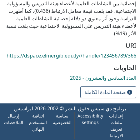
إحصائية بين النشاطات العلمية لأعضاء هيئة التدريس والمسؤولية
الاجتماعية، فقد بلغت قيمة معامل الارتباط (0.436)، كما أظهرت
الدراسة وجود أثر معنوي ذو دلالة إحصائية للنشاطات العلمية
لأعضاء هيئة التدريس على المسؤولية الاجتماعية حيث بلغت نسبة
الأثر (19%).
URI
https://dspace.elmergib.edu.ly//handle/123456789/366
الحاويات
العدد السادس والعشرون - 2025
صفحة المادة الكاملة
برنامج دي سبيس
حقوق النشر © 2002-2026
ليراسيس
إعدادات
Accessibility
سياسة
اتفاقية
إرسال
ملفات
settings
الخصوصية
المستخدم
الملاحظات
تعريف
النهائي
الارتباط