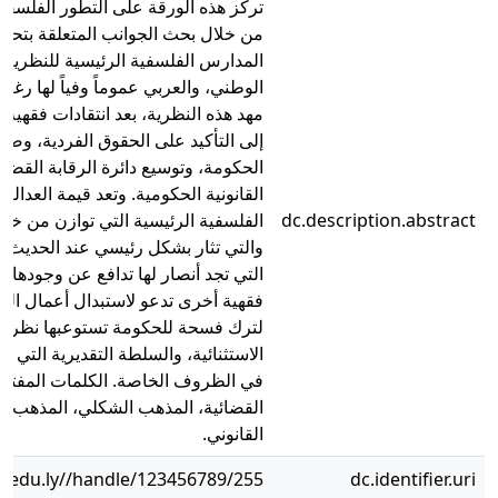
تركز هذه الورقة على التطور الفلسفي
من خلال بحث الجوانب المتعلقة بتحلي
المدارس الفلسفية الرئيسية للنظرية ال
الوطني، والعربي عموماً وفياً لها رغم
مهد هذه النظرية، بعد انتقادات فقهية
إلى التأكيد على الحقوق الفردية، وصيا
الحكومة، وتوسيع دائرة الرقابة القضا
القانونية الحكومية. وتعد قيمة العدالة،
dc.description.abstract
الفلسفية الرئيسية التي توازن من خلاله
والتي تثار بشكل رئيسي عند الحديث ع
التي تجد أنصار لها تدافع عن وجودها، 
فقهية أخرى تدعو لاستبدال أعمال الس
لترك فسحة للحكومة تستوعبها نظري
الاستثنائية، والسلطة التقديرية التي 
في الظروف الخاصة. الكلمات المفتاحية
القضائية، المذهب الشكلي، المذهب ال
القانوني.
b.edu.ly//handle/123456789/255
dc.identifier.uri