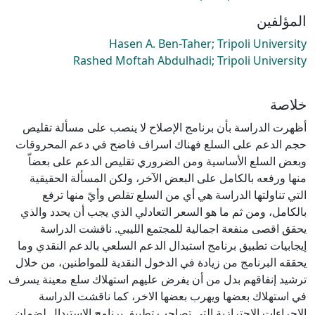
المؤلفين
Hasen A. Ben-Taher; Tripoli University
Rashed Moftah Abdulhadi; Tripoli University
خلاصة
أظهرت الدراسة بأن برنامج الإصلاح لا ينصب على مسألة تقليص
حجم الدعم على السلع فهناك اسراف فاضح في دعم المحروقات
وبعض السلع الأساسية ومن الضروري تقليص الدعم على بعضاّ
منها ورفعه بالكامل على البعض الآخر، ولكن المسألة الحقيقية
التي تناولتها الدراسة هي أي من السلع تقلص وأيً منها ترفع
بالكامل، ومن ثم ما هو السعر التعادلي الذي يجب أن يحدد والذي
يحقق اقصى منفعة اجمالية للمجتمع الليبي. ناقشت الدراسة
إيجابيات تطبيق برنامج استبدال الدعم السلعي بالدعم النقدي وما
يحققه البرنامج من زيادة في الدخول النقدية للمواطنين، من خلال
ترشيد إنفاقهم بدل من أن يفرض عليهم استهلاك سلع معينة يسرف
في استهلاك بعضها ويهرب بعضها الاخر، كما ناقشت الدراسة
الإجراءات الاحترازية التي تصاحب تطبيق برنامج الاستبدال لضمان