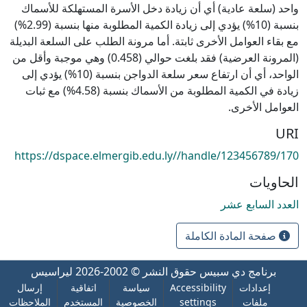
واحد (سلعة عادية) أي أن زيادة دخل الأسرة المستهلكة للأسماك
بنسبة (10%) يؤدي إلى زيادة الكمية المطلوبة منها بنسبة (2.99%)
مع بقاء العوامل الأخرى ثابتة. أما مرونة الطلب على السلعة البديلة
(المرونة العرضية) فقد بلغت حوالي (0.458) وهي موجبة وأقل من
الواحد، أي أن ارتفاع سعر سلعة الدواجن بنسبة (10%) يؤدي إلى
زيادة في الكمية المطلوبة من الأسماك بنسبة (4.58%) مع ثبات
العوامل الأخرى.
URI
https://dspace.elmergib.edu.ly//handle/123456789/170
الحاويات
العدد السابع عشر
صفحة المادة الكاملة
برنامج دي سبيس
حقوق النشر © 2002-2026
ليراسيس
إعدادات
Accessibility
سياسة
اتفاقية
إرسال
ملفات
settings
الخصوصية
المستخدم
الملاحظات