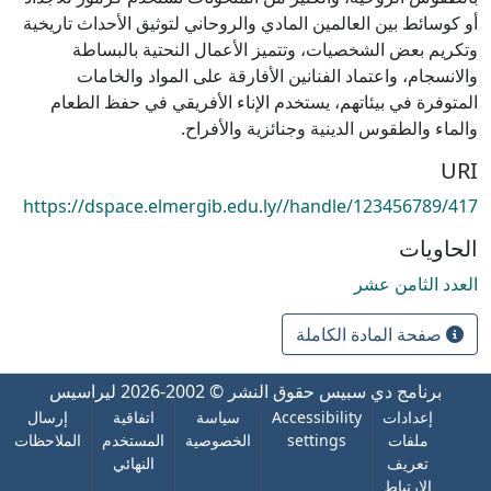
أو كوسائط بين العالمين المادي والروحاني لتوثيق الأحداث تاريخية
وتكريم بعض الشخصيات، وتتميز الأعمال النحتية بالبساطة
والانسجام، واعتماد الفنانين الأفارقة على المواد والخامات
المتوفرة في بيئاتهم، يستخدم الإناء الأفريقي في حفظ الطعام
والماء والطقوس الدينية وجنائزية والأفراح.
URI
https://dspace.elmergib.edu.ly//handle/123456789/417
الحاويات
العدد الثامن عشر
صفحة المادة الكاملة
برنامج دي سبيس
حقوق النشر © 2002-2026
ليراسيس
إعدادات
Accessibility
سياسة
اتفاقية
إرسال
ملفات
settings
الخصوصية
المستخدم
الملاحظات
تعريف
النهائي
الارتباط