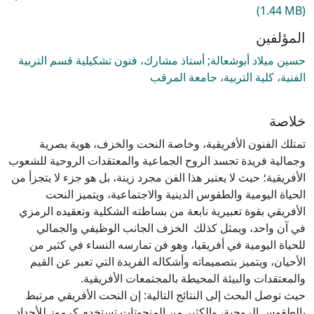
(1.44 MB)
المؤلفين
حسين ميلاد أبوشعالة; أستاذ مشارك، فنون تشكيلية قسم التربية
الفنية، كلية التربية، جامعة المرقب
خلاصة
تمتلك الفنون الأفريقية، وخاصة النحت والخزف، هوية بصرية
وجمالية فريدة تجسد الروح الجماعية والمعتقدات الروحية للشعوب
الأفريقية؛ حيث لا يعتبر هذا الفن مجرد زينة، بل هو جزء لا يتجزأ من
الحياة اليومية والطقوس الدينية والاجتماعية، ويتميز النحت
الأفريقي بقوة تعبيرية نابعة من بساطته الشكلية وتعقيده الرمزي
في آن واحد، ويمثل كذلك الخزف الجانب الوظيفي والجمالي
للحياة اليومية في أفريقيا، وهو فن تمارسه النساء في كثير من
الأحيان، ويتميز بتصميماته وأشكاله الفريدة التي تعبر عن القيم
حيث توصل البحث إلى النتائج التالية: إن النحت الأفريقي مرتبط
بالطقوس الروحية، والكثير من المنحوتات تستخدم كرموز للأجداد