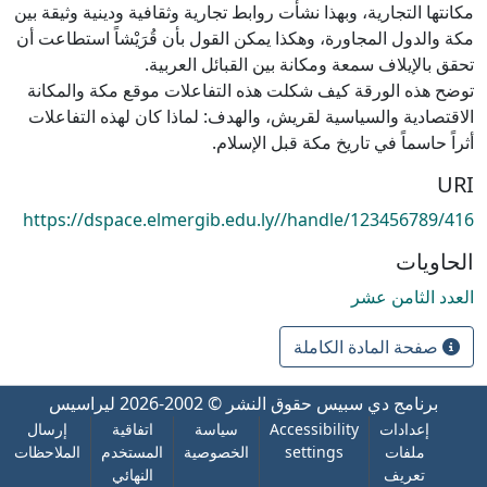
مكانتها التجارية، وبهذا نشأت روابط تجارية وثقافية ودينية وثيقة بين
مكة والدول المجاورة، وهكذا يمكن القول بأن قُرَيْشاً استطاعت أن
توضح هذه الورقة كيف شكلت هذه التفاعلات موقع مكة والمكانة
الاقتصادية والسياسية لقريش، والهدف: لماذا كان لهذه التفاعلات
أثراً حاسماً في تاريخ مكة قبل الإسلام.
URI
https://dspace.elmergib.edu.ly//handle/123456789/416
الحاويات
العدد الثامن عشر
صفحة المادة الكاملة
برنامج دي سبيس
حقوق النشر © 2002-2026
ليراسيس
إعدادات
Accessibility
سياسة
اتفاقية
إرسال
ملفات
settings
الخصوصية
المستخدم
الملاحظات
تعريف
النهائي