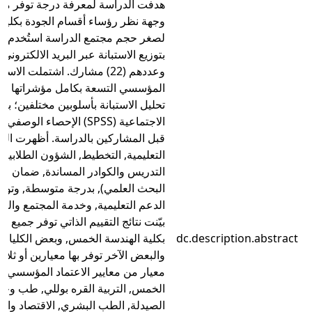
هدفت الدراسة لمعرفة درجة توفر معا
وجهة نظر رؤساء أقسام الجودة بكليات
لصغر حجم مجتمع الدراسة استُخدم أ
بتوزيع الاستبانة عبر البريد الالكترو
وعددهم (22) مشارك. اشتملت الا
تحليل الاستبانة بأسلوبين مختلفين؛ برن
الاجتماعية (SPSS) الإحصاء
قبل المشاركين بالدراسة. أظهرت النتائ
التعليمية, التخطيط, الشؤون الطلابية, 
التدريس والكوادر المساندة, ضمان ال
البحث العلمي), بدرجة متوسطة, وتوف
الدعم التعليمية, وخدمة المجتمع والبي
بيّنت نتائج التقييم الذاتي توفر جميع 
dc.description.abstract
بكلية الهندسة الخمس, وبعض الكليات ت
والبعض الآخر توفر بها معيارين أو ثلاث
معيار من معايير الاعتماد المؤسسي بك
الخمس, التربية القره بوللي, طب وجرا
الصيدلة, الطب البشري, الاقتصاد والتج