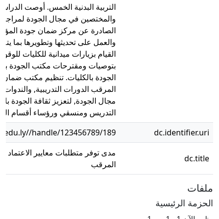
التربية البدنية الخمس. أوصت الدراسة 
والمختصين في مجال الجودة لمراجعة 
الصادرة عن مركز ضمان جودة المؤسسات
والعمل على تحديثها وتطويرها بما يتلاءم 
القيام بزيارات ميدانية للكليات للوقوف
بتوصيات ومقترحات مكتب الجودة بال
الجودة بالكليات. تنظيم مكتب ضمان ال
المرقب الدورات التدريبية, والندوات 
مجال الجودة, لتعزيز ثقافة الجودة بال
التدريس ومنسقي ورؤساء أقسام الجود
b.edu.ly//handle/123456789/189
dc.identifier.uri
مدى توفر متطلبات معايير الاعتماد 
dc.title
المرقب
ملفات
الحزمة الرئيسية
يظهر الآن
1 - 1 من 1