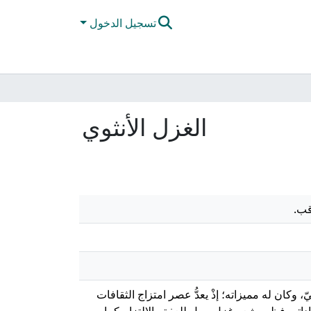
تسجيل الدخول
الغزل الأنثوي
قب.
ان له مميزاته؛ إذْ يعدُّ عصر امتزاج الثقافات
اته، فظهر شعر غزلٍ يميل للعفة والالتزام كما