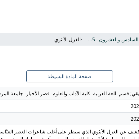
العدد السادس والعشرون - 2025
الغزل الأنثوي
صفحة المادة البسيطة
ي; قسم اللغة العربية- كلية الآداب والعلوم- قصر الأخيار- جامعة المر
202
202
ف عن الغزل الأنثوي الذي سيطر على أغلب شاعرات العصر العبَّاسيّ، وك
علوم والمهارات؛ لأنّ دخول القيان والجواري أثر في سلوك المجتمع وعاد