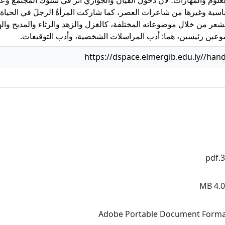
عباسية وغيرها من شاعرات العصر، كما شاركت المرأةُ الرجلَ في الحياة
عر من خلال موضوعاته المختلفة، كالغزل والزهد والرثاء والمديح والهج
عين رئيسين، هما: أدب المراسلات الشخصية، وأدب التوقيعات.
https://dspace.elmergib.edu.ly//han
30.
4.07
Adobe Portable Document Form