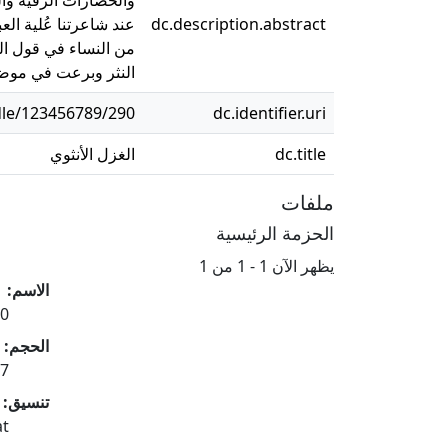
dc.description.abstract
عند شاعرتنا عُلية ال
من النساء في قول الش
النثر وبرعت في موضو
dle/123456789/290
dc.identifier.uri
dc.title
الغزل الأنثوي
ملفات
الحزمة الرئيسية
يظهر الآن
1 - 1 من 1
الاسم:
pdf
الحجم:
 MB
جاري التحميل...
تنسيق:
at